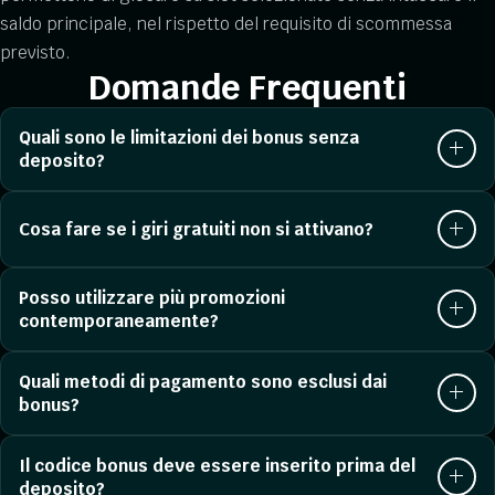
saldo principale, nel rispetto del requisito di scommessa
previsto.
Domande Frequenti
Quali sono le limitazioni dei bonus senza
deposito?
Cosa fare se i giri gratuiti non si attivano?
Posso utilizzare più promozioni
contemporaneamente?
Quali metodi di pagamento sono esclusi dai
bonus?
Il codice bonus deve essere inserito prima del
deposito?