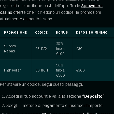
registrati e le notifiche push dell’app. Tra le
Spinwinera
casino
offerte che richiedono un codice, le promozioni
attualmente disponibili sono:
PROMOZIONE
CODICE
BONUS
DEPOSITO MINIMO
25%
Sunday
RELDAY
fino a
€30
Reload
€100
50%
High Roller
50HIGH
fino a
€300
€500
Per attivare un codice, segui questi passaggi:
Accedi al tuo account e vai alla sezione
“Deposito”
Scegli il metodo di pagamento e inserisci l’importo