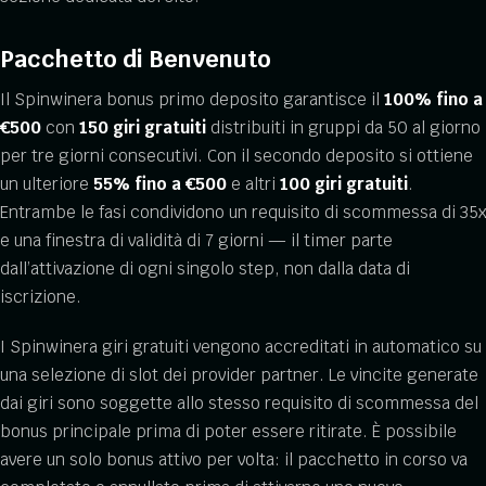
Pacchetto di Benvenuto
Il Spinwinera bonus primo deposito garantisce il
100% fino a
€500
con
150 giri gratuiti
distribuiti in gruppi da 50 al giorno
per tre giorni consecutivi. Con il secondo deposito si ottiene
un ulteriore
55% fino a €500
e altri
100 giri gratuiti
.
Entrambe le fasi condividono un requisito di scommessa di 35x
e una finestra di validità di 7 giorni — il timer parte
dall’attivazione di ogni singolo step, non dalla data di
iscrizione.
I Spinwinera giri gratuiti vengono accreditati in automatico su
una selezione di slot dei provider partner. Le vincite generate
dai giri sono soggette allo stesso requisito di scommessa del
bonus principale prima di poter essere ritirate. È possibile
avere un solo bonus attivo per volta: il pacchetto in corso va