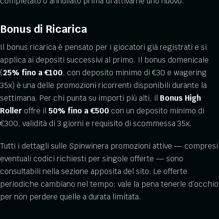
completato o annullato prima di attivarne uno nuovo.
Bonus di Ricarica
Il bonus ricarica è pensato per i giocatori già registrati e si
applica ai depositi successivi al primo. Il bonus domenicale
(
25% fino a €100
, con deposito minimo di €30 e wagering
35x) è una delle promozioni ricorrenti disponibili durante la
settimana. Per chi punta su importi più alti, il
Bonus High
Roller
offre il
50% fino a €500
con un deposito minimo di
€300, validità di 3 giorni e requisito di scommessa 35x.
Tutti i dettagli sulle Spinwinera promozioni attive — compresi
eventuali codici richiesti per singole offerte — sono
consultabili nella sezione apposita del sito. Le offerte
periodiche cambiano nel tempo: vale la pena tenerle d’occhio
per non perdere quelle a durata limitata.