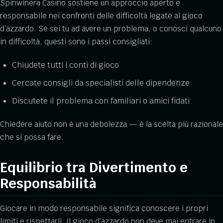
Spinwinera Casino sostiene un approccio aperto e
responsabile nei confronti delle difficoltà legate al gioco
d’azzardo. Se sei tu ad avere un problema, o conosci qualcuno
in difficoltà, questi sono i passi consigliati:
Chiudete tutti i conti di gioco
Cercate consigli da specialisti delle dipendenze
Discutete il problema con familiari o amici fidati
Chiedere aiuto non è una debolezza — è la scelta più razionale
che si possa fare.
Equilibrio tra Divertimento e
Responsabilità
Giocare in modo responsabile significa conoscere i propri
limiti e rispettarli. Il gioco d’azzardo non deve mai entrare in